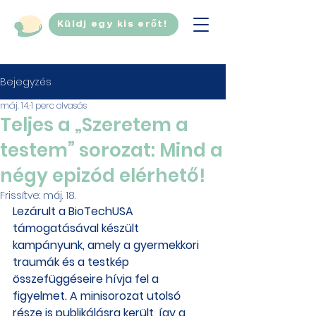
Küldj egy kis erőt!
Bejegyzés
máj. 14.
1 perc olvasás
Teljes a „Szeretem a
testem” sorozat: Mind a
négy epizód elérhető!
Frissítve:
máj. 18.
Lezárult a BioTechUSA 
támogatásával készült 
kampányunk, amely a gyermekkori 
traumák és a testkép 
összefüggéseire hívja fel a 
figyelmet. A minisorozat utolsó 
része is publikálásra került, így a 