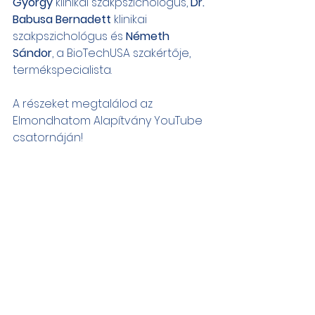
György
 klinikai szakpszichológus, 
Dr. 
Babusa Bernadett
 klinikai 
szakpszichológus és 
Németh 
Sándor
, a BioTechUSA szakértője, 
termékspecialista. 
A részeket megtalálod az 
Elmondhatom Alapítvány YouTube 
csatornáján! 