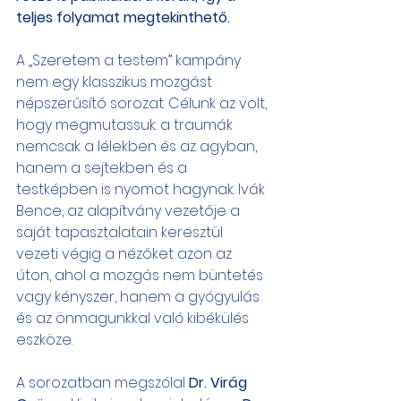
teljes folyamat megtekinthető.
A „Szeretem a testem” kampány 
nem egy klasszikus mozgást 
népszerűsítő sorozat. Célunk az volt, 
hogy megmutassuk: a traumák 
nemcsak a lélekben és az agyban, 
hanem a sejtekben és a 
testképben is nyomot hagynak. Ivák 
Bence, az alapítvány vezetője a 
saját tapasztalatain keresztül 
vezeti végig a nézőket azon az 
úton, ahol a mozgás nem büntetés 
vagy kényszer, hanem a gyógyulás 
és az önmagunkkal való kibékülés 
eszköze.
A sorozatban megszólal 
Dr. Virág 