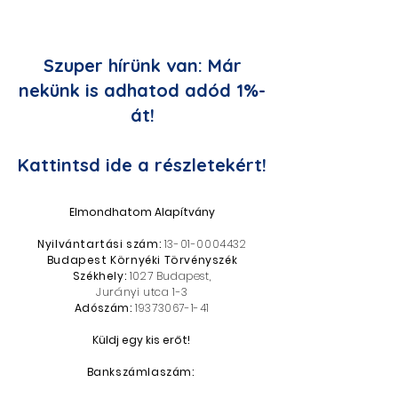
Szuper hírünk van: Már
nekünk is adhatod adód 1%-
át!
Kattintsd ide a részletekért!
Elmondhatom Alapítvány
Nyilvántartási szám:
13-01-0004432
Budapest Környéki Törvényszék
Székhely:
1027 Budapest,
Jurányi utca 1-3
Adószám:
19373067-1-41
Küldj egy kis erőt!
Bankszámlaszám:
10701609-76228933
-51100005