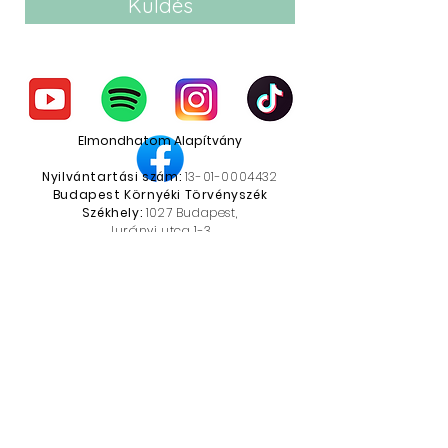
Küldés
Elmondhatom Alapítvány
Nyilvántartási szám:
13-01-0004432
Budapest Környéki Törvényszék
Székhely:
1027 Budapest,
Jurányi utca 1-3
Adószám:
19373067-1-41
Küldj egy kis erőt!
Bankszámlaszám:
10701609-76228933
-51100005
Közlemény:
adomány
IBAN:
HU80107016097622893351100005
Swift:
HBWEHUHB
Adatkezelési tájékoztató