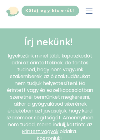
Küldj egy kis erőt!
Írj nekünk!
Igyekszünk minél több kapaszkodót
adni az érintetteknek, de fontos
tudnod, hogy nem vagyunk
szakemberek, az ő szaktudásukat
nem tudjuk helyettesíteni. Ha
érintett vagy és ezzel kapcsolatban
szeretnél bennünket megkeresni,
akkor a gyógyulásod sikerének
érdekében azt javasoljuk, hogy kérd
szakember segítségét. Amennyiben
nem tudod, merre indulj, kattints az
Érintett vagyok
oldalra.
Köszönjük!