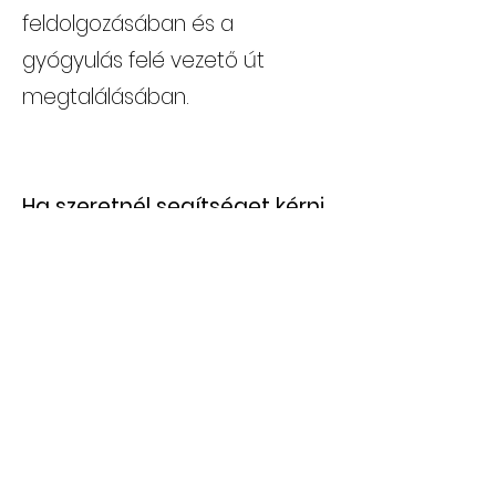
feldolgozásában és a
gyógyulás felé vezető út
megtalálásában.
Ha szeretnél segítséget kérni,
akkor
kattints ide
és
megmutatom a
lehetőségeidet.
Ivák Bence
Szeretnénk személyesen is