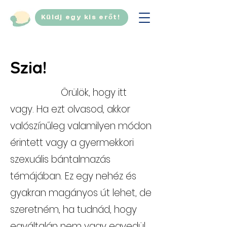
Küldj egy kis erőt!
Szia!
​
Örülök, hogy itt
vagy. Ha ezt olvasod, akkor
valószínűleg valamilyen módon
érintett vagy a gyermekkori
szexuális bántalmazás
témájában. Ez egy nehéz és
gyakran magányos út lehet, de
szeretném, ha tudnád, hogy
egyáltalán nem vagy egyedül.