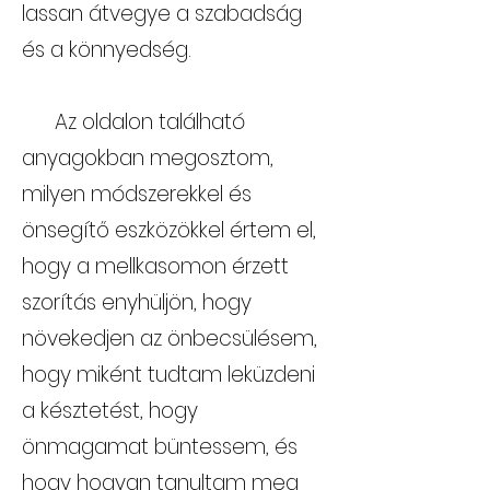
lassan átvegye a szabadság
és a könnyedség.
Az oldalon található
anyagokban megosztom,
milyen módszerekkel és
önsegítő eszközökkel értem el,
hogy a mellkasomon érzett
szorítás enyhüljön, hogy
növekedjen az önbecsülésem,
hogy miként tudtam leküzdeni
a késztetést, hogy
önmagamat büntessem, és
hogy hogyan tanultam meg