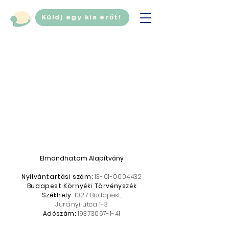
Küldj egy kis erőt!
Elmondhatom Alapítvány
Nyilvántartási szám:
13-01-0004432
Budapest Környéki Törvényszék
Székhely:
1027 Budapest,
Jurányi utca 1-3
Adószám:
19373067-1-41