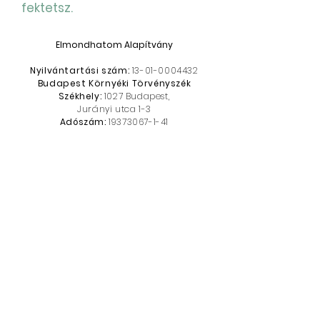
fektetsz.
Elmondhatom Alapítvány
Nyilvántartási szám:
13-01-0004432
Budapest Környéki Törvényszék
Székhely:
1027 Budapest,
Jurányi utca 1-3
Adószám:
19373067-1-41
Küldj egy kis erőt!
Bankszámlaszám:
10701609-76228933
-51100005
Közlemény:
adomány
IBAN:
HU80107016097622893351100005
Swift:
HBWEHUHB
Adatkezelési tájékoztató
Kapcsolat
Segítek!